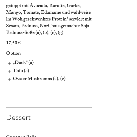
getoppt mit Avocado, Karotte, Gurke,
Mango, Tomate, Edamame und wahlweise
im Wok geschwenktes Protein* serviert mit
Sesam, Erdnuss, Nori, hausgemachte Soja-
Erdnuss-Soße (a), (b), (c), (g)
17,50 €
Option
„Duck“ (a)
Tofu (c)
Oyster Mushrooms (a), (c)
Dessert
Coconut Balls