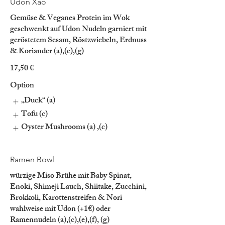
Udon Xao
Gemüse & Veganes Protein im Wok
geschwenkt auf Udon Nudeln garniert mit
geröstetem Sesam, Röstzwiebeln, Erdnuss
& Koriander (a),(c),(g)
17,50 €
Option
„Duck“ (a)
Tofu (c)
Oyster Mushrooms (a) ,(c)
Ramen Bowl
würzige Miso Brühe mit Baby Spinat,
Enoki, Shimeji Lauch, Shiitake, Zucchini,
Brokkoli, Karottenstreifen & Nori
wahlweise mit Udon (+1€) oder
Ramennudeln (a),(c),(e),(f), (g)