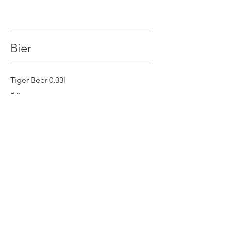
Bier
Tiger Beer 0,33l
5 €
Gösser Radler 0,33l
4,5 €
Giesinger Erhellung 0,33l
4,5 €