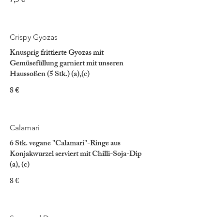
7,5 €
Crispy Gyozas
Knusprig frittierte Gyozas mit
Gemüsefüllung garniert mit unseren
Haussoßen (5 Stk.) (a),(c)
8 €
Calamari
6 Stk. vegane "Calamari"-Ringe aus
Konjakwurzel serviert mit Chilli-Soja-Dip
(a), (c)
8 €