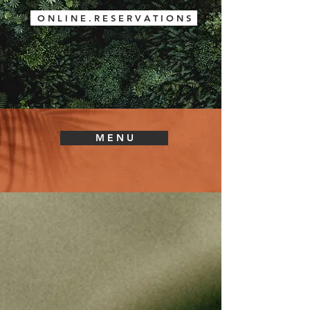
O N L I N E . R E S E R V A T I O N S
M E N U