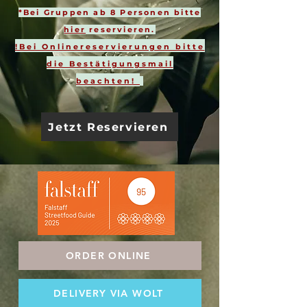
*Bei Gruppen ab 8 Personen bitte
hier
reservieren.
!Bei Onlinereservierungen bitte
die Bestätigungsmail
beachten
!
Jetzt Reservieren
ORDER ONLINE
DELIVERY VIA WOLT